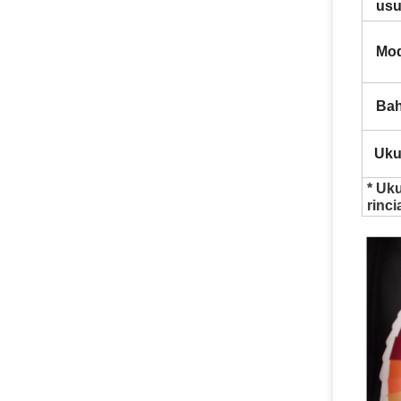
usu
Mod
Bah
Uku
* Uk
rinci