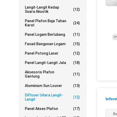
Langit-Langit Kedap
(12)
Suara Akustik
Panel Plafon Baja Tahan
(24)
Karat
Panel Logam Berlubang
(11)
Fasad Bangunan Logam
(15)
Panel Potong Laser
(12)
Panel Langit-Langit Jala
(18)
Aksesoris Plafon
(11)
Gantung
Aluminium Sun Louver
(13)
Diffuser Udara Langit-
(12)
Inform
Langit
Panel Akses Plafon
(17)
Ba