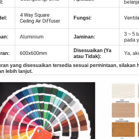
belanj
l:
4 Way Square
Ventil
el:
Fungsi:
Ceiling Air Diffuser
3 ~ 5 
an:
Aluminium
Jaminan:
pada y
Disesuaikan (Ya
600x600mm
ran:
Ya, ak
atau Tidak):
uran yang disesuaikan tersedia sesuai permintaan, silakan
an lebih lanjut.