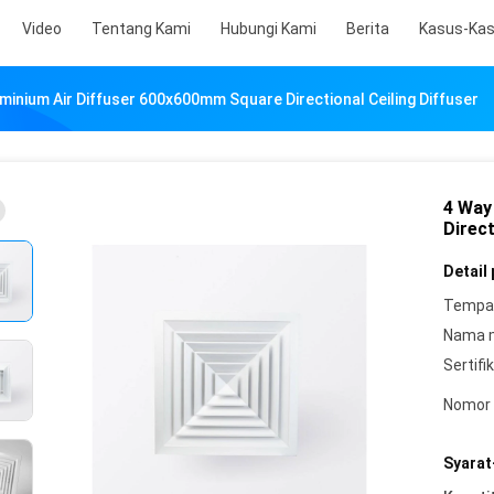
Video
Tentang Kami
Hubungi Kami
Berita
Kasus-Ka
minium Air Diffuser 600x600mm Square Directional Ceiling Diffuser
4 Way
Direct
Detail
Tempat
Nama 
Sertifik
Nomor 
Syarat