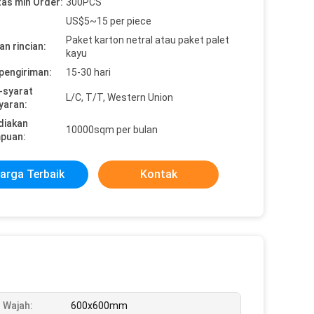
tas min Order:
300PCS
US$5~15 per piece
Paket karton netral atau paket palet
n rincian:
kayu
pengiriman:
15-30 hari
-syarat
L/C, T/T, Western Union
yaran:
diakan
10000sqm per bulan
puan:
arga Terbaik
Kontak
 Wajah:
600x600mm