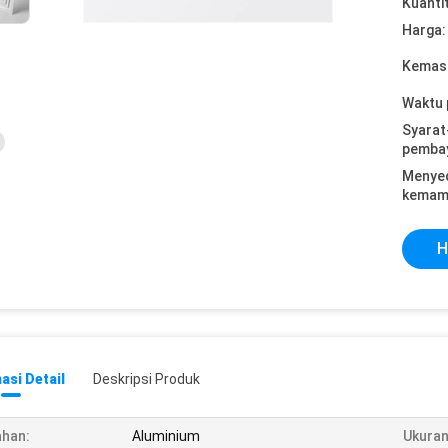
Kuanti
Harga:
Kemasa
Waktu 
Syarat
pemba
Menye
kemam
H
asi Detail
Deskripsi Produk
han:
Aluminium
Ukuran