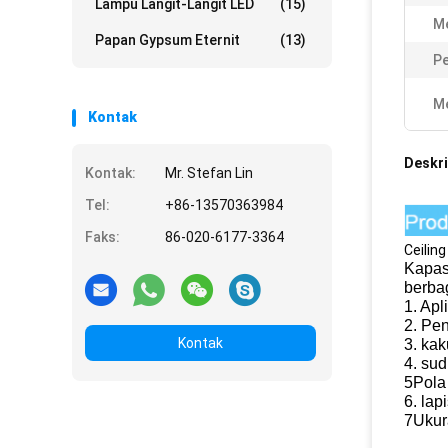
Lampu Langit-Langit LED
(15)
M
Papan Gypsum Eternit
(13)
Pe
Me
Kontak
Deskri
Kontak:
Mr. Stefan Lin
Tel:
+86-13570363984
Faks:
86-020-6177-3364
Ceiling
Kapasi
berbag
1. Apl
2. Pe
Kontak
3. kak
4. sud
5Pola
6. lap
7Ukur