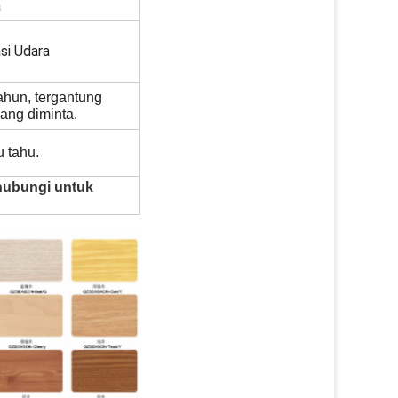
a
asi Udara
tahun, tergantung
ang diminta.
u tahu.
 hubungi untuk