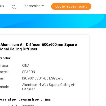
Indonesian
sus
Quote request suatu
 Aluminium Air Diffuser 600x600mm Square
ional Ceiling Diffuser
 produk:
 asal:
CINA
merek:
SEASON
asi:
ISO9001,ISO14001,SGS,etc.
Aluminium 4 Way Square Ceiling Air
model:
Diffuser
-syarat pembayaran & pengiriman: