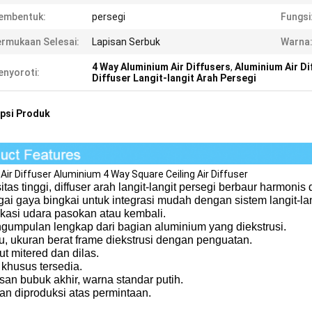
embentuk:
persegi
Fungsi
rmukaan Selesai:
Lapisan Serbuk
Warna
4 Way Aluminium Air Diffusers
,
Aluminium Air D
nyoroti:
Diffuser Langit-langit Arah Persegi
psi Produk
 Air Diffuser Aluminium 4 Way Square Ceiling Air Diffuser
tas tinggi, diffuser arah langit-langit persegi berbaur harmonis
ai gaya bingkai untuk integrasi mudah dengan sistem langit-la
ikasi udara pasokan atau kembali.
ngumpulan lengkap dari bagian aluminium yang diekstrusi.
u, ukuran berat frame diekstrusi dengan penguatan.
ut mitered dan dilas.
 khusus tersedia.
isan bubuk akhir, warna standar putih.
an diproduksi atas permintaan.