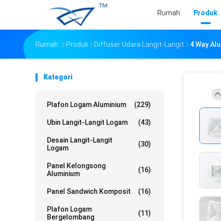
Rumah
Produk
Rumah
Produk
Diffuser Udara Langit-Langit
4 Way Alu
Kategori
Plafon Logam Aluminium
(229)
Ubin Langit-Langit Logam
(43)
Desain Langit-Langit
(30)
Logam
Panel Kelongsong
(16)
Aluminium
Panel Sandwich Komposit
(16)
Plafon Logam
(11)
Bergelombang