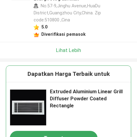
No.57-9,Jinghu Avenue,HuaDu
District,Guangzhou City,China. Zip
code:510800 ,Cina
5.0
Diverifikasi pemasok
Lihat Lebih
Dapatkan Harga Terbaik untuk
Extruded Aluminium Linear Grill
Diffuser Powder Coated
Rectangle