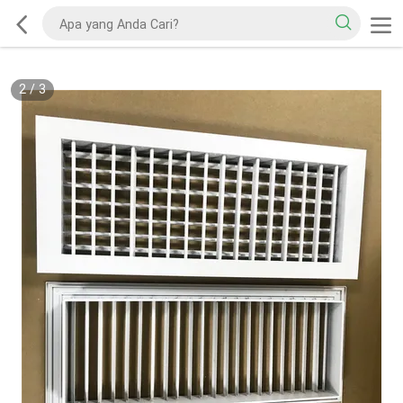
2
/
3