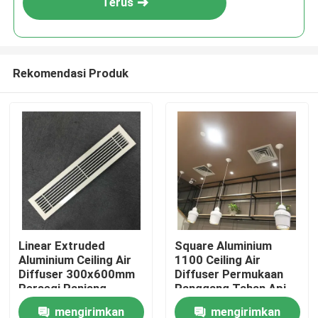
Terus
Rekomendasi Produk
Rumah
Linear Extruded
Square Aluminium
Aluminium Ceiling Air
1100 Ceiling Air
Produk
Diffuser 300x600mm
Diffuser Permukaan
Persegi Panjang
Panggang Tahan Api
Selesai
mengirimkan
mengirimkan
Video