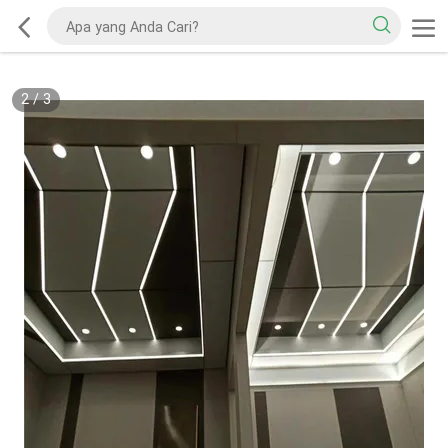
2
/
3