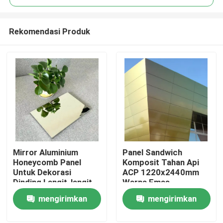
Rekomendasi Produk
Mirror Aluminium
Panel Sandwich
Rumah
Honeycomb Panel
Komposit Tahan Api
Untuk Dekorasi
ACP 1220x2440mm
Dinding Langit-langit
Warna Emas
Produk
mengirimkan
mengirimkan
permintaan
permintaan
Video