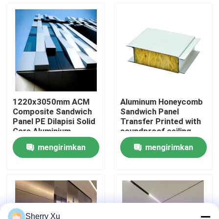
Tentang kami
Tur pabrik
Kontrol Kualitas
1220x3050mm ACM
Aluminum Honeycomb
Composite Sandwich
Sandwich Panel
Hubungi kami
Panel PE Dilapisi Solid
Transfer Printed with
Core Aluminium
soundproof ceiling
Composite Panel
mengirimkan
mengirimkan
Berita
permintaan
permintaan
Kasus-kasus
Permintaan Penawaran
Sherry Xu