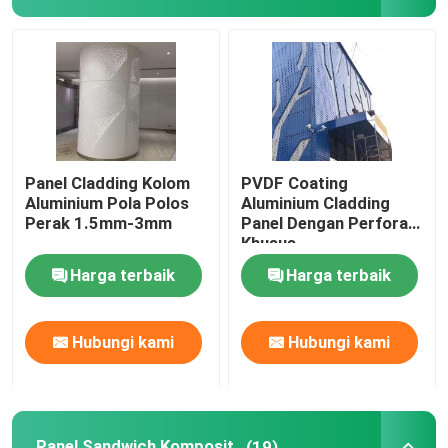
Plafon Logam Aluminium
Ubin Langit-langit Logam
desain langit-langit logam
Panel Cladding Kolom
PVDF Coating
Aluminium Pola Polos
Aluminium Cladding
Perak 1.5mm-3mm
Panel Dengan Perforasi
panel kelongsong aluminium
Khusus
Harga terbaik
Harga terbaik
Panel Sandwich Komposit
Hubungi kami
Hubungi kami
Plafon Logam Bergelombang
Langit-langit kedap suara akustik
Panel Sandwich Komposit
(19)