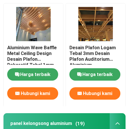
Tentang kami
Tur pabrik
Aluminium Wave Baffle
Desain Plafon Logam
Kontrol Kualitas
Metal Ceiling Design
Tebal 3mm Desain
Desain Plafon
Plafon Auditorium
Dekoratif Tebal 1mm-
Aluminium
4mm
Hubungi kami
Harga terbaik
Harga terbaik
Berita
Hubungi kami
Hubungi kami
Kasus-kasus
panel kelongsong aluminium
(19)
Permintaan Penawaran