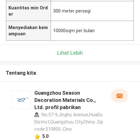
Kuantitas min Ord
300 meter persegi
er
Menyediakan kem
10000sqm per bulan
ampuan
Lihat Lebih
Tentang kita
Guangzhou Season
Decoration Materials Co.,
Ltd. profil pabrikan
No.57-9,Jinghu Avenue,HuaDu
District,Guangzhou City,China. Zip
code:510800 ,Cina
5.0