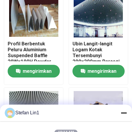
Tentang kami
Tur pabrik
Profil Berbentuk
Ubin Langit-langit
Peluru Aluminium
Logam Kotak
Kontrol Kualitas
Suspended Baffle
Tersembunyi
20Wx100H Powder
200x200mm Persegi
Coating
Atau Tepi Miring
mengirimkan
mengirimkan
Hubungi kami
permintaan
permintaan
Berita
Kasus-kasus
Stefan Lin1
Permintaan Penawaran