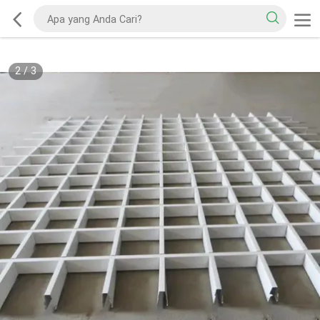
2
/
3