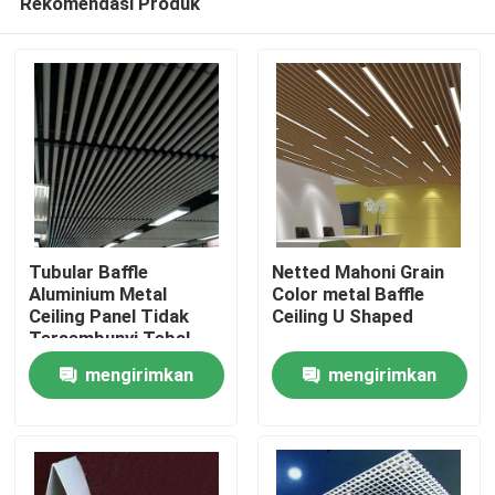
Rekomendasi Produk
Tubular Baffle
Netted Mahoni Grain
Aluminium Metal
Color metal Baffle
Ceiling Panel Tidak
Ceiling U Shaped
Tersembunyi Tebal
Rumah
0.7mm
mengirimkan
mengirimkan
Produk
permintaan
permintaan
Video