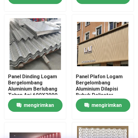
permintaan
permintaan
Tentang kami
Tur pabrik
Kontrol Kualitas
Hubungi kami
Panel Dinding Logam
Panel Plafon Logam
Bergelombang
Bergelombang
Aluminium Berlubang
Aluminium Dilapisi
Tahan Api 600X2000
Bubuk Poliester
Berita
mengirimkan
mengirimkan
Kasus-kasus
permintaan
permintaan
Permintaan Penawaran