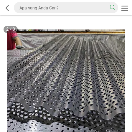
2
/
3