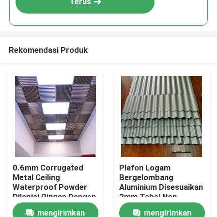
Terus
Rekomendasi Produk
Rumah
0.6mm Corrugated
Plafon Logam
Metal Ceiling
Bergelombang
Produk
Waterproof Powder
Aluminium Disesuaikan
Dilapisi Ringan Dengan
2mm Tebal Non
T Bar
Berlubang
mengirimkan
mengirimkan
Video