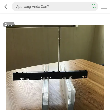
2
/
3