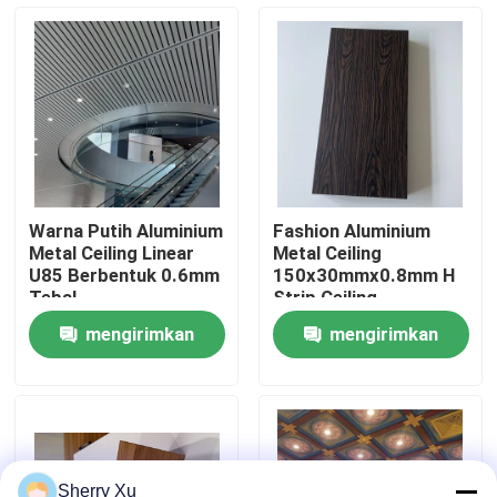
Tentang kami
Tur pabrik
Kontrol Kualitas
Warna Putih Aluminium
Fashion Aluminium
Metal Ceiling Linear
Metal Ceiling
Hubungi kami
U85 Berbentuk 0.6mm
150x30mmx0.8mm H
Tebal
Strip Ceiling
mengirimkan
mengirimkan
Berita
permintaan
permintaan
Kasus-kasus
Permintaan Penawaran
Sherry Xu