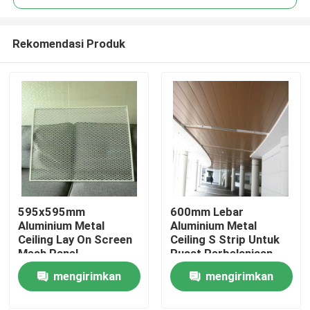
Rekomendasi Produk
595x595mm
600mm Lebar
Rumah
Aluminium Metal
Aluminium Metal
Ceiling Lay On Screen
Ceiling S Strip Untuk
Mesh Panel
Pusat Perbelanjaan
Produk
mengirimkan
mengirimkan
permintaan
permintaan
Video