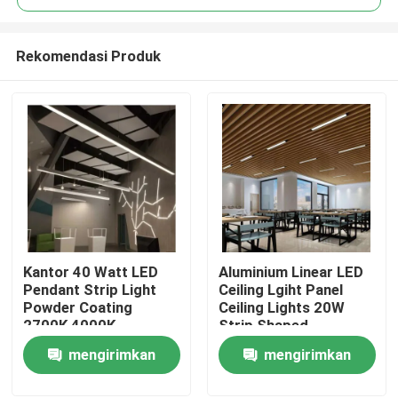
Rekomendasi Produk
Kantor 40 Watt LED
Aluminium Linear LED
Rumah
Pendant Strip Light
Ceiling Lgiht Panel
Powder Coating
Ceiling Lights 20W
2700K 4000K
Strip Shaped
Produk
mengirimkan
mengirimkan
permintaan
permintaan
Video