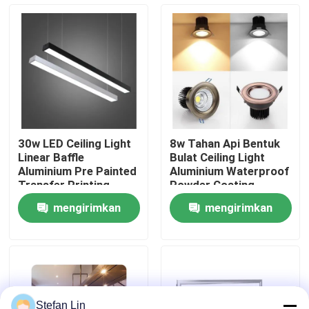
Tentang kami
Tur pabrik
Kontrol Kualitas
30w LED Ceiling Light
8w Tahan Api Bentuk
Linear Baffle
Bulat Ceiling Light
Hubungi kami
Aluminium Pre Painted
Aluminium Waterproof
Transfer Printing
Powder Coating
mengirimkan
mengirimkan
Berita
permintaan
permintaan
Kasus-kasus
Permintaan Penawaran
Stefan Lin