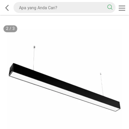
2
/
3